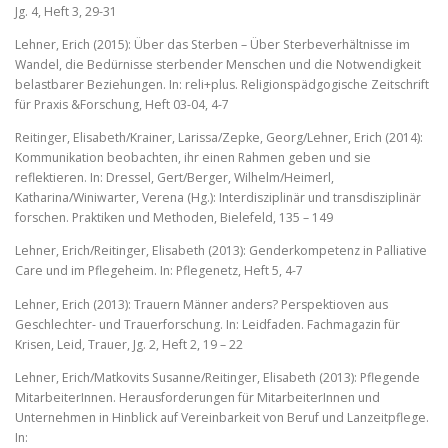
Jg. 4, Heft 3, 29-31
Lehner, Erich (2015): Über das Sterben – Über Sterbeverhältnisse im
Wandel, die Bedürnisse sterbender Menschen und die Notwendigkeit
belastbarer Beziehungen. In: reli+plus. Religionspädgogische Zeitschrift
für Praxis &Forschung, Heft 03-04, 4-7
Reitinger, Elisabeth/Krainer, Larissa/Zepke, Georg/Lehner, Erich (2014):
Kommunikation beobachten, ihr einen Rahmen geben und sie
reflektieren. In: Dressel, Gert/Berger, Wilhelm/Heimerl,
Katharina/Winiwarter, Verena (Hg.): Interdisziplinär und transdisziplinär
forschen. Praktiken und Methoden, Bielefeld, 135 – 149
Lehner, Erich/Reitinger, Elisabeth (2013): Genderkompetenz in Palliative
Care und im Pflegeheim. In: Pflegenetz, Heft 5, 4-7
Lehner, Erich (2013): Trauern Männer anders? Perspektioven aus
Geschlechter- und Trauerforschung. In: Leidfaden. Fachmagazin für
Krisen, Leid, Trauer, Jg. 2, Heft 2, 19 – 22
Lehner, Erich/Matkovits Susanne/Reitinger, Elisabeth (2013): Pflegende
MitarbeiterInnen. Herausforderungen für MitarbeiterInnen und
Unternehmen in Hinblick auf Vereinbarkeit von Beruf und Lanzeitpflege.
In: