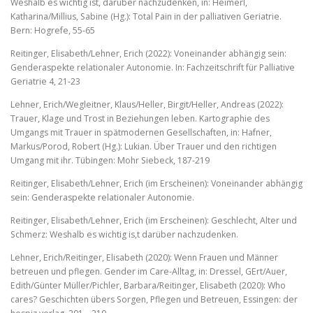
Weshalb es wichtig ist, darüber nachzudenken, in: Heimerl,
Katharina/Millius, Sabine (Hg.): Total Pain in der palliativen Geriatrie.
Bern: Hogrefe, 55-65
Reitinger, Elisabeth/Lehner, Erich (2022): Voneinander abhängig sein:
Genderaspekte relationaler Autonomie. In: Fachzeitschrift für Palliative
Geriatrie 4, 21-23
Lehner, Erich/Wegleitner, Klaus/Heller, Birgit/Heller, Andreas (2022):
Trauer, Klage und Trost in Beziehungen leben. Kartographie des
Umgangs mit Trauer in spätmodernen Gesellschaften, in: Hafner,
Markus/Porod, Robert (Hg.): Lukian. Über Trauer und den richtigen
Umgang mit ihr. Tübingen: Mohr Siebeck, 187-219
Reitinger, Elisabeth/Lehner, Erich (im Erscheinen): Voneinander abhängig
sein: Genderaspekte relationaler Autonomie.
Reitinger, Elisabeth/Lehner, Erich (im Erscheinen): Geschlecht, Alter und
Schmerz: Weshalb es wichtig is,t darüber nachzudenken.
Lehner, Erich/Reitinger, Elisabeth (2020): Wenn Frauen und Männer
betreuen und pflegen. Gender im Care-Alltag, in: Dressel, GErt/Auer,
Edith/Günter Müller/Pichler, Barbara/Reitinger, Elisabeth (2020): Who
cares? Geschichten übers Sorgen, Pflegen und Betreuen, Essingen: der