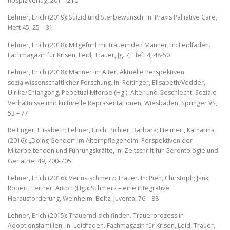
hospiz verlag, 201 – 210
Lehner, Erich (2019): Suizid und Sterbewunsch. In: Praxis Palliative Care,
Heft 45, 25 – 31
Lehner, Erich (2018): Mitgefühl mit trauernden Männer, in: Leidfaden.
Fachmagazin für Krisen, Leid, Trauer, Jg. 7, Heft 4, 48-50
Lehner, Erich (2018): Männer im Alter. Aktuelle Perspektiven
sozialwissenschaftlicher Forschung. In: Reitinger, Elisabeth/Vedder,
Ulrike/Chiangong, Pepetual Mforbe (Hg.): Alter und Geschlecht. Soziale
Verhältnisse und kulturelle Repräsentationen, Wiesbaden: Springer VS,
53 – 77
Reitinger, Elisabeth; Lehner, Erich; Pichler, Barbara; Heimerl, Katharina
(2016): „Doing Gender“ im Alternpflegeheim. Perspektiven der
Mitarbeitenden und Führungskräfte, in: Zeitschrift für Gerontologie und
Geriatrie, 49, 700-705
Lehner, Erich (2016): Verlustschmerz: Trauer. In: Pieh, Christoph; Jank,
Robert; Leitner, Anton (Hg.): Schmerz – eine integrative
Herausforderung, Weinheim: Beltz, Juventa, 76 – 88
Lehner, Erich (2015): Trauernd sich finden. Trauerprozess in
Adoptionsfamilien, in: Leidfaden. Fachmagazin für Krisen, Leid, Trauer,