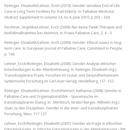
Reitinger, Elisabeht/Lehner, Erich (2010): Gender-sensitive End of Life
Care in Long Term Facilities for Frail Elderly. In: Palliative Medicine.
Abstract supplement to volume 24, no 4, June 2010, p 203 – 204
Feichtner, Angelika/Lehner, Erich (2009): Nur keine Panik! Therapie und
Notfallmaßnahmen bei Atemnot, in: Praxis Palliative Care, 2, 4 – 5
Reitinger, Elisabeth/Lehner, Erich (2009): Gender: Ethical issues in long-
term care. In: European Journal of Palliative Care, Commited to People,
p. 166
Lehner, Erich/Reitinger, Elisabeth (2008): Gender-Analyse ethischer
Entscheidungen in der Altenbetreuung. In: Reitinger, Elisabeth (Hg.):
Transdisziplinäre Praxis. Forschen im Sozial- und Gesundheitswesen.
Systemische Forschung im Carl-Auer Verlag, Heidelberg, 137 -152
Reitinger, Elisabeth/Lehner, Erich/Heimerl, Katharina (2008): Gender in
Palliative-Care und OrganisationsEthik – Spurensuche im
transdisziplinären Dialog. In: Mertlitsch, Kirstin/ Berger, Wilhelm (Hg.):
Quer zu den Disziplinen. Gender in der inter- und transdisziplinären
Forschung, Wien, 117-137
Lehner, Erich/Reitinger, Elisabeth (2007): Gender als Frage in ethischen
Entscheidungen. In: Ethische Entscheidungen in der Altenbetreuung – Mit