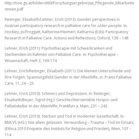
http://noe.gv.at/bilder/d69/Forschungsergebnisse_Pflegende_Mitarbeite
rInnen.pdf
Reitinger, Elisabeth/Lehner, Erich (2013): Gender perspectives in
Austrian participatory research in palliative care for older people. In:
Hockley, Jo/Froggatt, Katherine/Heimerl, Katharina (Eds): Participatory
Research in Palliative Care. Actions and Reflections, Oxford, 138 – 148
Lehner, Erich (2011): Psychotherapie mit Schwerkranken und
Sterbenden im Rahmen von Palliative Care. In: Psychotherapie –
Wissenschaft, Heft 3, 169-174
Lehner, Erich/Reitinger, Elisabeth (2011): Die kleinen Unterschiede und
ihre Folgen. Spannungsfeld Gender in der Altenhilfe, in: Praxis Palliative
Care, 11, 24 – 25
Lehner, Erich (2010): Schmerz und Depression. In: Reitinger,
Elisabeth/Beyer, Sigrid (Hg.): Geschlechtersensible Hospiz- und
Palliativkultur in der Altenhilfe, Frankfurt a. Main, 231 – 242
Lehner, Erich (2010): Sterben und Tod in moderner Gesellschaft. In:
BMLVS (HG.): Nie allein gelassen. Verwundung – Trauma – Tod im Einsatz,
(Ethica 2010 Enquete des Instituts für Religion und Frieden), Wien, 107 –
114