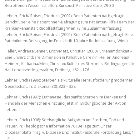
Betroffenen Wissen schaffen. Kursbuch Palliative Care, 29-30
Lehner, Erich/ Roiser, Friedrich (2002): Beim Patienten nachgefragt.
Bericht über eine PatientInnen-Befragung zum Patienten-Hilfs-Team der
Krankenkenanstalt Rudolfsstiftung Wien. (Eine Zusammenfassung:
Lehner, Erich/ Roiser, Friedrich (2002), Beim Patienten nachgefragt. Eine
PateintInnen-Befragung, in: Festschrift 10 Jahre Rudolfsstiftung, Wien)
Heller, Andreas/Lehner, Erich/Metz, Christian (2000): Ehrenamtlichkeit –
Eine unverzichtbare Dimension in Palliative Care? In: Heller, Andreas/
Heimerl, Katharina/Metz,Christian: Kultur des Sterbens. Bedingungen für
das Lebensende gestalten, Freiburg, 162 – 176
Lehner, Erich (1999): Sterben als kulturelle Herausforderung moderner
Gesellschaft. In: Diakonia (30), 323 – 328
Lehner, Erich (1997): Euthanasie, das sanfte Sterben im Denken und
Handeln der Menschen einst und jetzt. In: Bildungsbörse der Aktion
Leben.
Lehner, Erich (1996): Seelsorgliche Aufgaben um Sterben, Tod und
Trauer. In: Theologische Information 76 (Beilage zum Linzer
Diözesanblatt), hrsg. v. Diözese Linz Institut Pastorale Fortbildung, Linz, 1
– 5